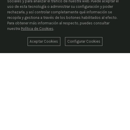
sociales y para analizar el tráfico de nuestra web. Puede aceptar el
uso de esta tecnología o administrar su configuración y poder
rechazarla, y así controlar completamente qué información se
recopila y gestiona a través de los botones habilitados al efecto.
Para obtener más información al respecto, puedes consultar
nuestra
Política de Cookies
.
Aceptar Cookies
Configurar Cookies
ENRIEL S.L.
Desde 1976, liderando el suministro industrial con
más de 1.000.000 de artículos codificados