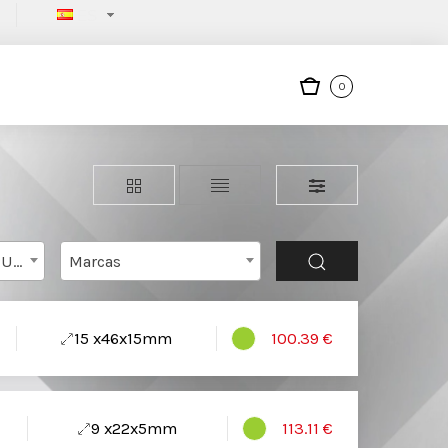
ES
0
RODAMIENTOS EN PULGADAS
Marcas
15 x46x15mm
100.39 €
9 x22x5mm
113.11 €