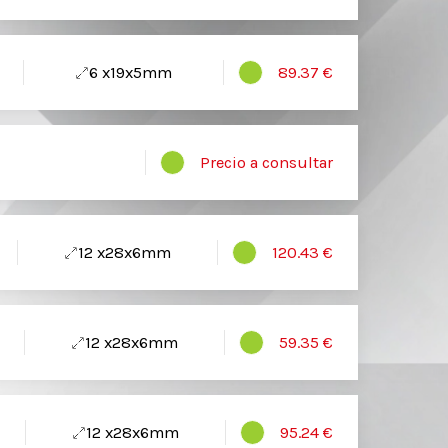
6 x19x5mm
89.37 €
Precio a consultar
12 x28x6mm
120.43 €
12 x28x6mm
59.35 €
12 x28x6mm
95.24 €