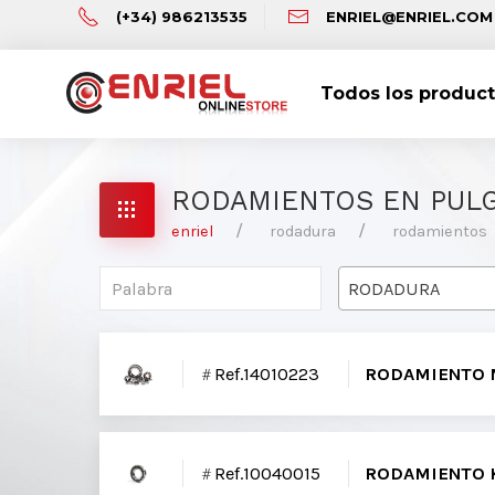
(+34) 986213535
ENRIEL@ENRIEL.COM
Todos los produc
RODAMIENTOS EN PUL
enriel
rodadura
rodamientos
RODADURA
Ref.14010223
RODAMIENTO 
Ref.10040015
RODAMIENTO K