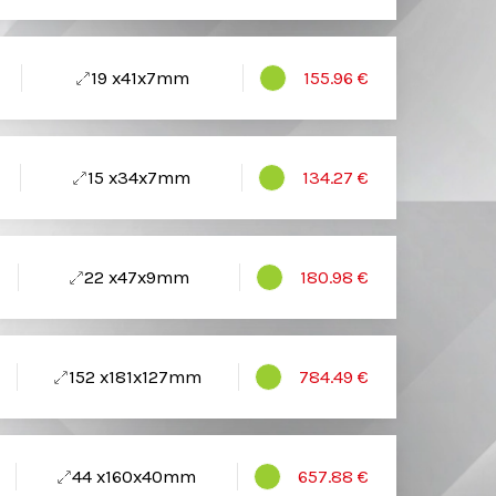
19 x41x7mm
155.96 €
15 x34x7mm
134.27 €
22 x47x9mm
180.98 €
152 x181x127mm
784.49 €
44 x160x40mm
657.88 €