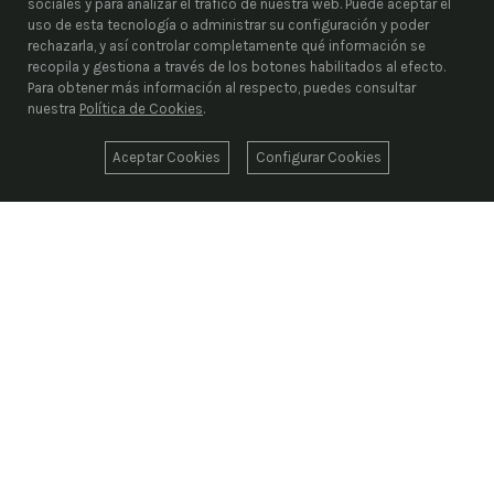
sociales y para analizar el tráfico de nuestra web. Puede aceptar el
uso de esta tecnología o administrar su configuración y poder
rechazarla, y así controlar completamente qué información se
recopila y gestiona a través de los botones habilitados al efecto.
Para obtener más información al respecto, puedes consultar
nuestra
Política de Cookies
.
Aceptar Cookies
Configurar Cookies
ENRIEL S.L.
Desde 1976, liderando el suministro industrial con
más de 1.000.000 de artículos codificados