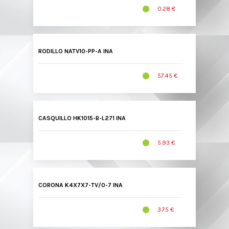
0.28 €
RODILLO NATV10-PP-A INA
57.45 €
CASQUILLO HK1015-B-L271 INA
5.93 €
CORONA K4X7X7-TV/0-7 INA
3.75 €