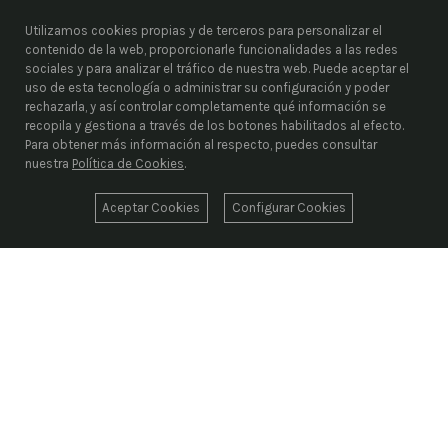
Utilizamos cookies propias y de terceros para personalizar el
contenido de la web, proporcionarle funcionalidades a las redes
sociales y para analizar el tráfico de nuestra web. Puede aceptar el
uso de esta tecnología o administrar su configuración y poder
rechazarla, y así controlar completamente qué información se
recopila y gestiona a través de los botones habilitados al efecto.
Para obtener más información al respecto, puedes consultar
nuestra
Política de Cookies
.
Aceptar Cookies
Configurar Cookies
ENRIEL S.L.