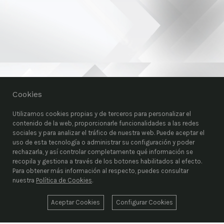
Cookies
Utilizamos cookies propias y de terceros para personalizar el
contenido de la web, proporcionarle funcionalidades a las redes
sociales y para analizar el tráfico de nuestra web. Puede aceptar el
uso de esta tecnología o administrar su configuración y poder
rechazarla, y así controlar completamente qué información se
recopila y gestiona a través de los botones habilitados al efecto.
Para obtener más información al respecto, puedes consultar
nuestra
Política de Cookies
.
Aceptar Cookies
Configurar Cookies