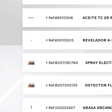
Ref.66510006
ACEITE TC 25
Ref.60010003
REVELADOR A-
Ref.8057081764
SPRAY ELECT
Ref.8057055155
DETECTOR FU
Ref.100205427
GRASA ARCANO