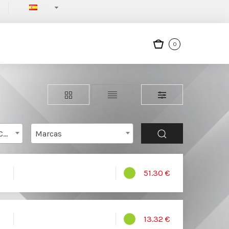
ES
0
PRODUCTOS QUIMICOS AEROSOL
Marcas
51.30 €
13.32 €