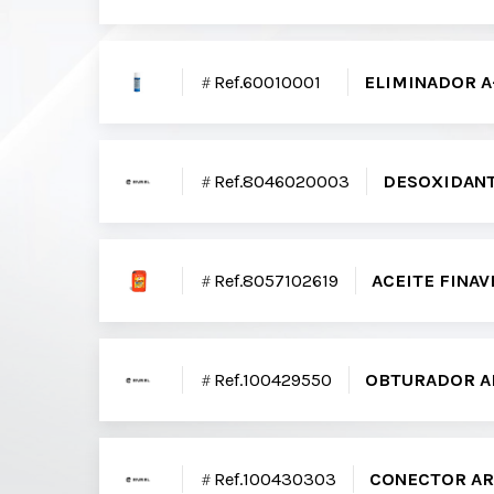
Ref.60010001
ELIMINADOR A
Ref.8046020003
DESOXIDANT
Ref.8057102619
ACEITE FINAV
Ref.100429550
OBTURADOR AR
Ref.100430303
CONECTOR ARC