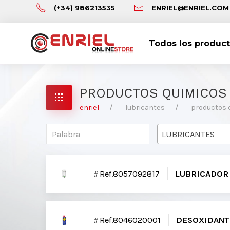
(+34) 986213535
ENRIEL@ENRIEL.COM
Todos los produc
PRODUCTOS QUIMICOS
enriel
lubricantes
productos 
LUBRICANTES
Ref.8057092817
LUBRICADOR 
Ref.8046020001
DESOXIDANT