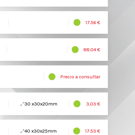
17.56 €
88.04 €
Precio a consultar
30 x30x20mm
3.03 €
40 x30x25mm
17.53 €