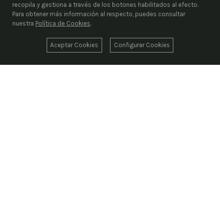
recopila y gestiona a través de los botones habilitados al efecto.
Para obtener más información al respecto, puedes consultar
nuestra
Política de Cookies
.
Aceptar Cookies
Configurar Cookies
ENRIEL S.L.
Desde 1976, liderando el suministro industrial con
más de 1.000.000 de artículos codificados
suministrando las mejores marcas del sector
aportando soluciones a nuestros clientes. Más
información en enriel.com