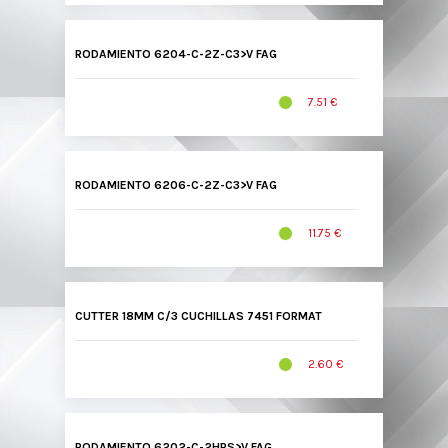
RODAMIENTO 6204-C-2Z-C3>V FAG
7.51 €
RODAMIENTO 6206-C-2Z-C3>V FAG
11.75 €
CUTTER 18MM C/3 CUCHILLAS 7451 FORMAT
2.60 €
RODAMIENTO 6202-C-2HRS>V FAG