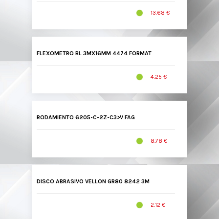
13.68 €
FLEXOMETRO BL 3MX16MM 4474 FORMAT
4.25 €
RODAMIENTO 6205-C-2Z-C3>V FAG
8.78 €
DISCO ABRASIVO VELLON GR80 8242 3M
2.12 €