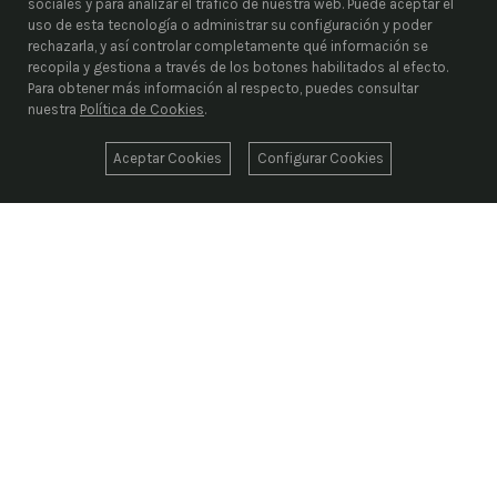
sociales y para analizar el tráfico de nuestra web. Puede aceptar el
uso de esta tecnología o administrar su configuración y poder
rechazarla, y así controlar completamente qué información se
recopila y gestiona a través de los botones habilitados al efecto.
Para obtener más información al respecto, puedes consultar
nuestra
Política de Cookies
.
Aceptar Cookies
Configurar Cookies
ENRIEL S.L.
Desde 1976, liderando el suministro industrial con
más de 1.000.000 de artículos codificados