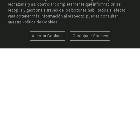
rechazarla, y así controlar completamente qué información se
recopila y gestiona a través de los botones habilitados al efecto.
Para obtener más información al respecto, puedes consultar
nuestra
Política de Cookies
.
Aceptar Cookies
Configurar Cookies
ENRIEL S.L.
Desde 1976, liderando el suministro industrial con
más de 1.000.000 de artículos codificados
suministrando las mejores marcas del sector