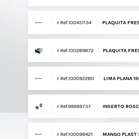
Ref.100451134
PLAQUITA FR
Ref.100289872
PLAQUITA FR
Ref.100092280
LIMA PLANA 1
Ref.99999737
INSERTO ROSC
Ref.100098421
MANGO PLAST 