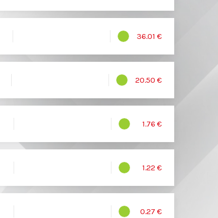
36.01 €
20.50 €
1.76 €
1.22 €
0.27 €