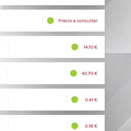
Precio a consultar
14.10 €
42.70 €
0.41 €
3.18 €