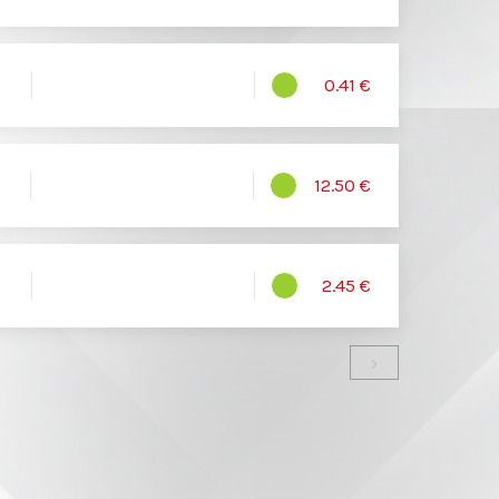
0.41 €
12.50 €
2.45 €