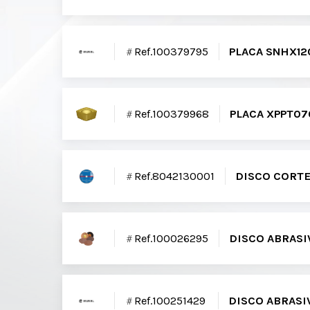
Ref.100379795
PLACA SNHX1
Ref.100379968
PLACA XPPT0
Ref.8042130001
DISCO CORTE
Ref.100026295
DISCO ABRASI
Ref.100251429
DISCO ABRASI