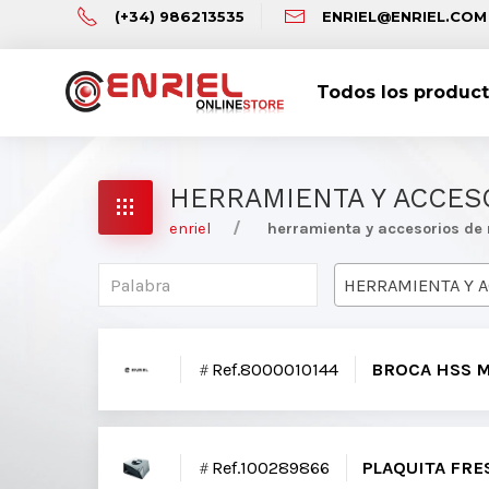
(+34) 986213535
ENRIEL@ENRIEL.COM
Todos los produc
HERRAMIENTA Y ACCES
enriel
herramienta y accesorios de
Ref.8000010144
BROCA HSS M
Ref.100289866
PLAQUITA FR