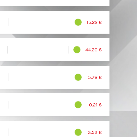
15.22 €
44.20 €
5.78 €
0.21 €
3.53 €