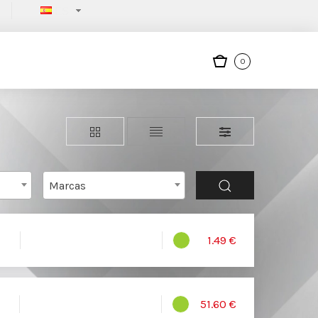
ES
0
Marcas
1.49 €
51.60 €